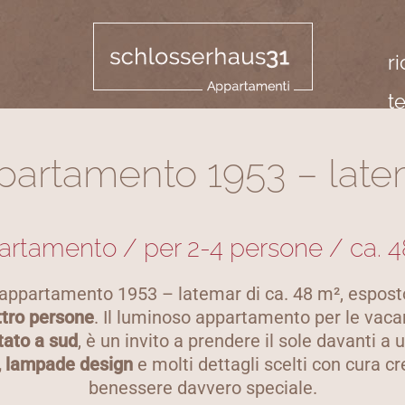
r
t
partamento 1953 – late
rtamento / per 2-4 persone / ca. 
appartamento 1953 – latemar di ca. 48 m², esposto 
ttro persone
. Il luminoso appartamento per le vacan
tato a sud
, è un invito a prendere il sole davanti 
à, lampade design
e molti dettagli scelti con cura c
benessere davvero speciale.