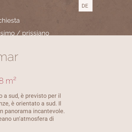
DE
ichiesta
esimo / prissiano
mar
48 m²
a sud, è previsto per il
ze, è orientato a sud. Il
a un panorama incantevole.
reano un'atmosfera di