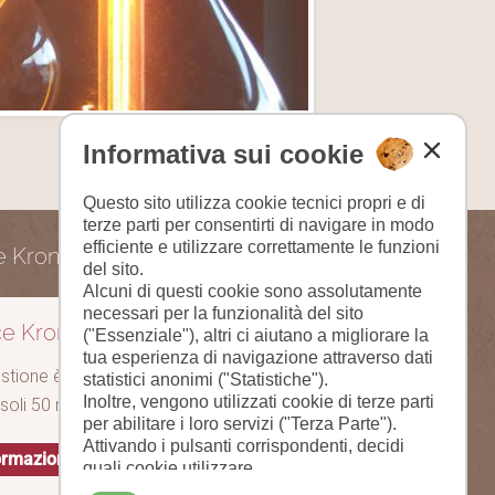
Informativa sui cookie
Questo sito utilizza cookie tecnici propri e di
terze parti per consentirti di navigare in modo
efficiente e utilizzare correttamente le funzioni
e Kronstein:
del sito.
Alcuni di questi cookie sono assolutamente
necessari per la funzionalità del sito
e Kronstein:
("Essenziale"), altri ci aiutano a migliorare la
tua esperienza di navigazione attraverso dati
estione è anche il Residence
statistici anonimi ("Statistiche").
Inoltre, vengono utilizzati cookie di terze parti
 soli 50 m dallo Schlosserhaus.
per abilitare i loro servizi ("Terza Parte").
Attivando i pulsanti corrispondenti, decidi
formazioni
quali cookie utilizzare.
Cliccando su "Accetta tutto", "Salva