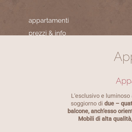
appartamenti
prezzi & info
Ap
Appa
L'esclusivo e luminoso 
soggiorno di
due – qua
balcone, anch’esso orien
Mobili di alta qualit