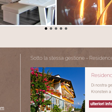
Sotto la stessa gestione - Residenc
Residenc
Di nostra g
Kronstein a
ulteriori in
om