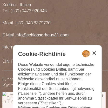
Südtirol - Italien
Tel.: (+39) 0473 920848
Mobil: (+39) 348 8379720
E-Mail:
info@schlosserhaus31.com
Internet:
www.schlosserhaus31.com
Cookie-Richtlinie
CIN: IT021099B4AKQD5YB2
Diese Website verwendet eigene technische
Cookies und Cookies Dritter, damit Sie
effizient navigieren und die Funktionen der
Unter gleicher Führung - Residence
Webseite einwandfrei nutzen können.
Einige dieser Cookies sind für die
Kronstein:
Funktionalität der Seite unbedingt notwendig
("Essenziell"), andere helfen uns, durch
anonyme Statistikdaten Ihr Surf-Erlebnis zu
verbessern ("Statistiken").
Weiters werden Cookies von Drittanbietern